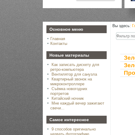
Вы здесь:
Г
Основное меню
Фильтр
Главная
по
заголовк
Контакты
Новые материалы
Зел
Зел
Как записать дискету для
ретро-компьютера
Про
Вентилятор для санузла
Квартирный звонок на
микроконтроллере
Съёмка новогодних
портретов
Китайский ночник
Мне каждый вечер зажигают
свечи...
Самое интересное
9 способов оригинально
назвать фотографию