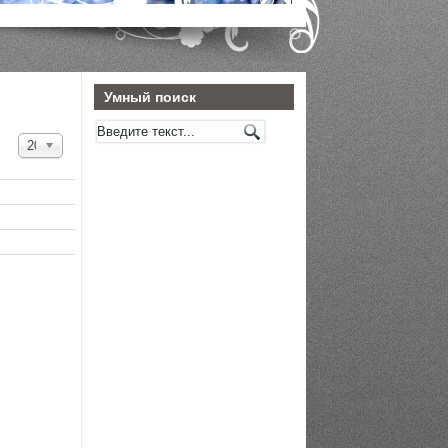
Умный поиск
Кол-
20
во
строк: