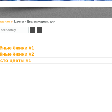
лавная
Цветы - Два выходных дня
у
ёные ёжики #1
ёные ёжики #2
сто цветы #1