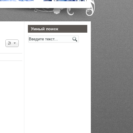
Умный поиск
Кол-
20
во
строк: