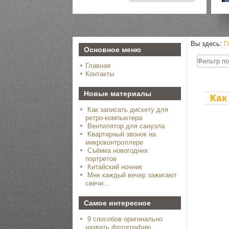
Вы здесь:
Г
Основное меню
Фильтр
Главная
по
заголовк
Контакты
Новые материалы
Как
Как записать дискету для
ретро-компьютера
Вентилятор для санузла
Квартирный звонок на
микроконтроллере
Съёмка новогодних
портретов
Китайский ночник
Мне каждый вечер зажигают
свечи...
Самое интересное
9 способов оригинально
назвать фотографию